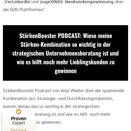
„
VerLinkedIn
und
zugeXINGt
:
Neukundengewinnung
über
die B2B-Plattformen“
StärkenBooster PODCAST: Wieso meine
Stärken-Kombination so wichtig in der
strategischen Unternehmensberatung ist und
wie es hilft noch mehr Lieblingskunden zu
gewinnen
StärkenBooster Podcast von Anja Wiebe über die spannende
Kombination aus Strategie- und Durchführungstalenten,
Kundenbewertungen und Erfahrungen zu
Ric Stadelmann
warum genau das so wichtig in der strategischen
Unternehmensberatung ist und wie es hilft noch mehr
MANGELHAFT
Lieblingskunden zu gewinnen.
0,00 / 5,00
Noch keine