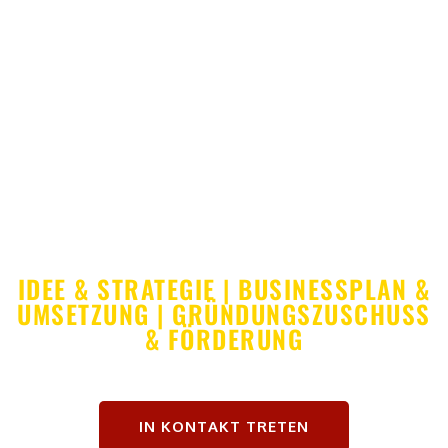
mehr als einfach nur eine Geschäftsidee
DEIN START IN DIE
SELBSTÄNDIGKEIT
IDEE & STRATEGIE | BUSINESSPLAN &
UMSETZUNG | GRÜNDUNGSZUSCHUSS
& FÖRDERUNG
IN KONTAKT TRETEN